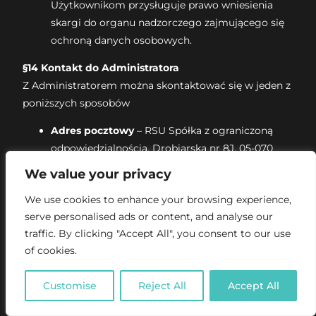
Użytkownikom przysługuje prawo wniesienia
skargi do organu nadzorczego zajmującego się
ochroną danych osobowych.
§14 Kontakt do Administratora
Z Administratorem można skontaktować się w jeden z
poniższych sposobów
Adres pocztowy
– RSU Spółka z ograniczoną
odpowiedzialnością, Drobiarska nr 8J, 05-070
Sulejówek biuro w Warszawie, pod adresem ul.
We value your privacy
Naukowa 1
We use cookies to enhance your browsing experience,
Adres poczty elektronicznej
–
serve personalised ads or content, and analyse our
warszawa@rsu4u.com
traffic. By clicking "Accept All", you consent to our use
Połączenie telefoniczne
– +48 (22) 86 08 106
of cookies.
Formularz kontaktowy
– dostępny pod
adresem: https://rsu4u.com/pl/contacts
Customise
Reject All
Accept All
§15 Wymagania Serwisu